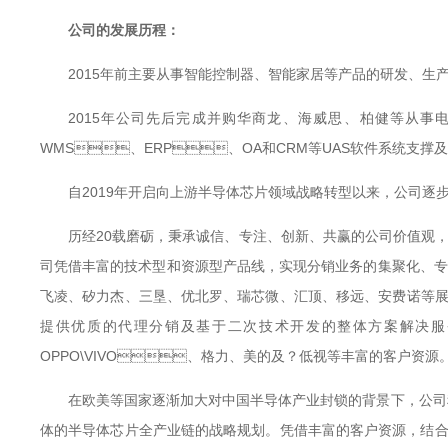
公司的发展历程：
2015年前主要从事智能控制器、智能家居等产品的研发、生产及销售
2015年公司先后完成并购华商龙、海威思、柏
WMS、ERP、OA和CRM等UAS软件系统支撑及投
自2019年开启向上游半导体芯片领域战略转型以来，公司逐
历经20载磨砺，秉承诚信、专注、创新、共赢的公司价值观
司凭借丰富的技术型和资源型产品线，实现分销业务的集聚化、专业化以及
飞凌、矽力杰、三垦、优北罗、瑞芯微、汇顶、移远
提供优质的代理分销及基于二次技术开发的整体方案解决服务，在消费电子、
OPPO\VIVO、格力、美的及？低视等丰富的客户资源
在欧美等国家逐渐加大对中国半导体产业封锁的背景下，公司
体的半导体芯片全产业链的战略规划。凭借丰富的客户资源，