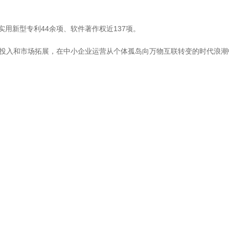
用新型专利44余项、软件著作权近137项。
将加大研发投入和市场拓展，在中小企业运营从个体孤岛向万物互联转变的时代浪潮中