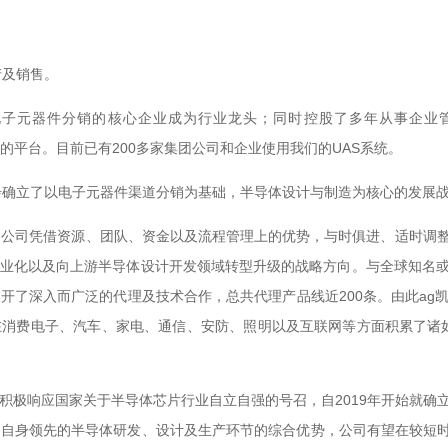
销售。
健等从事电子元器件分销的核心企业成为行业龙头；同时控股了多年从事企业管
。目前已有200多家集团公司和企业使用我们的UAS系统。
司逐步确立了以电子元器件渠道分销为基础，半导体设计与制造为核心的发展战略
，公司凭借资源、团队、资金以及流程管理上的优势，与时俱进、适
业化以及向上游半导体设计开发领域转型升级的战略方向。与全球知名或国内技术领
安费诺等展开了深入而广泛的代理及技术合作，总共代理产品线近200条
、汽车、家电、通信、安防、照明以及互联网等方面积累了诸如比
应国家关于半导体芯片行业自立自强的号召，自2019年开始就确立了向上
领先的半导体研发、设计及生产环节的综合优势，公司有望在较短时