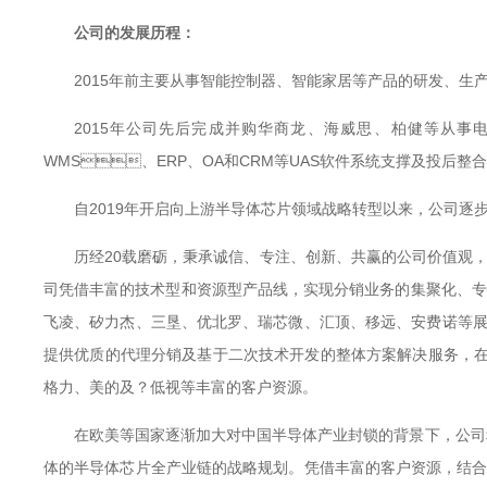
公司的发展历程：
2015年前主要从事智能控制器、智能家居等产品的研发、生产及
2015年公司先后完成并购华商龙、海威思、柏
WMS、ERP、OA和CRM等UAS软件系统支撑及投后整合的平台
自2019年开启向上游半导体芯片领域战略转型以来，公
历经20载磨砺，秉承诚信、专注、创新、共赢的公司价值观
司凭借丰富的技术型和资源型产品线，实现分销业务的集聚化、专
飞凌、矽力杰、三垦、优北罗、瑞芯微、汇顶、移远、
提供优质的代理分销及基于二次技术开发的整体方案解决服务，在消费电子
格力、美的及？低视等丰富的客户资源。
在欧美等国家逐渐加大对中国半导体产业封锁的背景下，公司积极响
体的半导体芯片全产业链的战略规划。凭借丰富的客户资源，结合自身