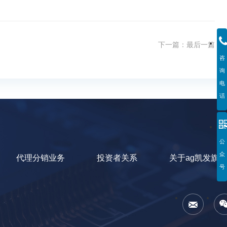
下一篇：
最后一篇
咨
询
电
话
公
众
代理分销业务
投资者关系
关于ag凯发旗
号