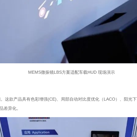
MEMS微振镜LBS方案适配车载HUD 现场演示
。这款产品具有色彩增强(CE)、局部自动对比度优化（LACO）、阳光下可
产品差异化。